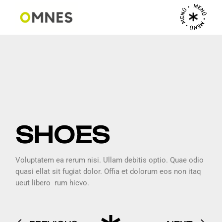
MENÜ • MENÜ • MENÜ •
PREV
NEXT
SHOES
Voluptatem ea rerum nisi. Ullam debitis optio. Quae odio
quasi ellat sit fugiat dolor. Offia et dolorum eos non itaq
ueut libero rum hicvo.