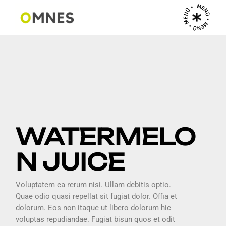
MENÜ • MENÜ • MENÜ •
PREV
NEXT
WATERMELO
N JUICE
Voluptatem ea rerum nisi. Ullam debitis optio.
Quae odio quasi repellat sit fugiat dolor. Offia et
dolorum. Eos non itaque ut libero dolorum hic
voluptas repudiandae. Fugiat bisun quos et odit