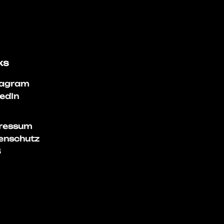
ks
tagram
kedIn
ressum
enschutz
B