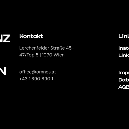
NZ
Kontakt
Lin
Ins
Lerchenfelder Straße 45-
Lin
47/Top 5 | 1070 Wien
N
office@omnes.at
Imp
+43 1 890 890 1
Dat
AG