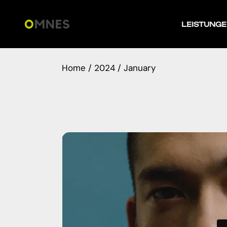
Skip
to
the
LEISTUNG
content
Home
2024
January