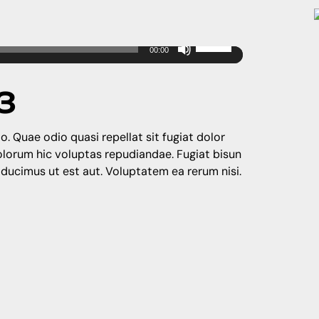
Use
00:00
Up/Down
Arrow
3
keys
to
increase
o. Quae odio quasi repellat sit fugiat dolor
or
dolorum hic voluptas repudiandae. Fugiat bisun
decrease
 ducimus ut est aut. Voluptatem ea rerum nisi.
volume.
NEXT